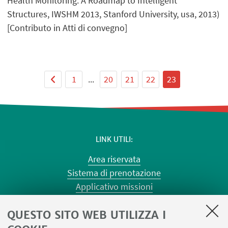
Health Monitoring: A Roadmap to Intelligent
Structures, IWSHM 2013, Stanford University, usa, 2013)
[Contributo in Atti di convegno]
1
...
20
21
22
23
LINK UTILI
Area riservata
Sistema di prenotazione
Applicativo missioni
Planner aule Risorgimento
QUESTO SITO WEB UTILIZZA I
Planner aule Terracini
Reagentario