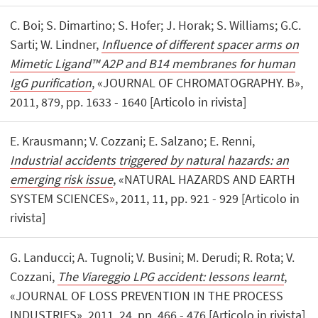
C. Boi; S. Dimartino; S. Hofer; J. Horak; S. Williams; G.C.
Sarti; W. Lindner,
Influence of different spacer arms on
Mimetic Ligand™ A2P and B14 membranes for human
IgG purification
, «JOURNAL OF CHROMATOGRAPHY. B»,
2011, 879, pp. 1633 - 1640 [Articolo in rivista]
E. Krausmann; V. Cozzani; E. Salzano; E. Renni,
Industrial accidents triggered by natural hazards: an
emerging risk issue
, «NATURAL HAZARDS AND EARTH
SYSTEM SCIENCES», 2011, 11, pp. 921 - 929 [Articolo in
rivista]
G. Landucci; A. Tugnoli; V. Busini; M. Derudi; R. Rota; V.
Cozzani,
The Viareggio LPG accident: lessons learnt
,
«JOURNAL OF LOSS PREVENTION IN THE PROCESS
INDUSTRIES», 2011, 24, pp. 466 - 476 [Articolo in rivista]