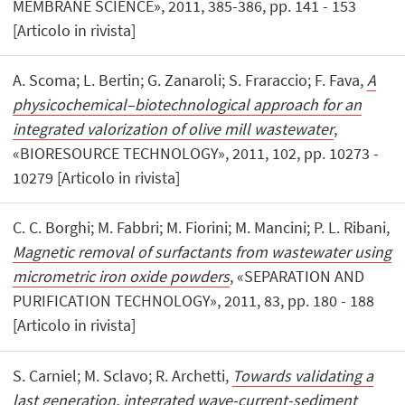
MEMBRANE SCIENCE», 2011, 385-386, pp. 141 - 153
[Articolo in rivista]
A. Scoma; L. Bertin; G. Zanaroli; S. Fraraccio; F. Fava,
A
physicochemical–biotechnological approach for an
integrated valorization of olive mill wastewater
,
«BIORESOURCE TECHNOLOGY», 2011, 102, pp. 10273 -
10279 [Articolo in rivista]
C. C. Borghi; M. Fabbri; M. Fiorini; M. Mancini; P. L. Ribani,
Magnetic removal of surfactants from wastewater using
micrometric iron oxide powders
, «SEPARATION AND
PURIFICATION TECHNOLOGY», 2011, 83, pp. 180 - 188
[Articolo in rivista]
S. Carniel; M. Sclavo; R. Archetti,
Towards validating a
last generation, integrated wave-current-sediment