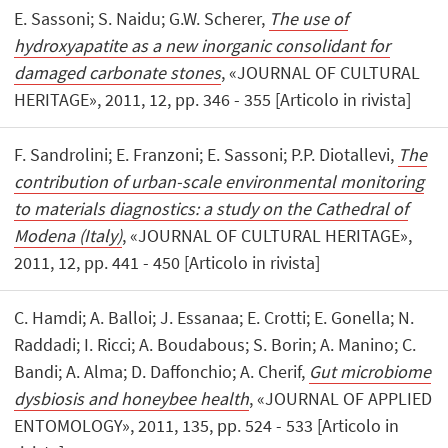
E. Sassoni; S. Naidu; G.W. Scherer,
The use of
hydroxyapatite as a new inorganic consolidant for
damaged carbonate stones
, «JOURNAL OF CULTURAL
HERITAGE», 2011, 12, pp. 346 - 355 [Articolo in rivista]
F. Sandrolini; E. Franzoni; E. Sassoni; P.P. Diotallevi,
The
contribution of urban-scale environmental monitoring
to materials diagnostics: a study on the Cathedral of
Modena (Italy)
, «JOURNAL OF CULTURAL HERITAGE»,
2011, 12, pp. 441 - 450 [Articolo in rivista]
C. Hamdi; A. Balloi; J. Essanaa; E. Crotti; E. Gonella; N.
Raddadi; I. Ricci; A. Boudabous; S. Borin; A. Manino; C.
Bandi; A. Alma; D. Daffonchio; A. Cherif,
Gut microbiome
dysbiosis and honeybee health
, «JOURNAL OF APPLIED
ENTOMOLOGY», 2011, 135, pp. 524 - 533 [Articolo in