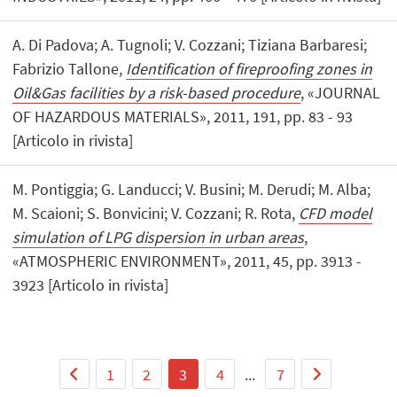
A. Di Padova; A. Tugnoli; V. Cozzani; Tiziana Barbaresi;
Fabrizio Tallone,
Identification of fireproofing zones in
Oil&Gas facilities by a risk-based procedure
, «JOURNAL
OF HAZARDOUS MATERIALS», 2011, 191, pp. 83 - 93
[Articolo in rivista]
M. Pontiggia; G. Landucci; V. Busini; M. Derudi; M. Alba;
M. Scaioni; S. Bonvicini; V. Cozzani; R. Rota,
CFD model
simulation of LPG dispersion in urban areas
,
«ATMOSPHERIC ENVIRONMENT», 2011, 45, pp. 3913 -
3923 [Articolo in rivista]
1
2
3
4
...
7