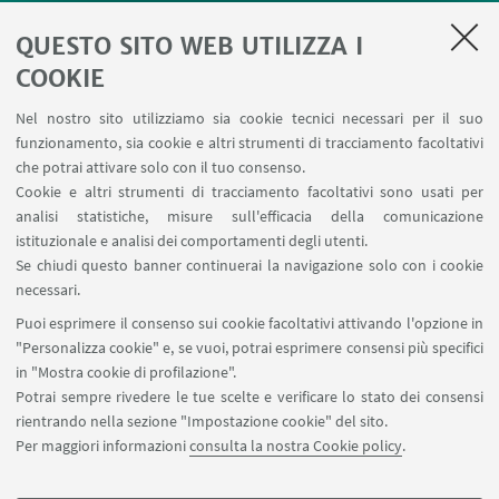
Planner aule Risorgimento
QUESTO SITO WEB UTILIZZA I
Planner aule Terracini
Reagentario
COOKIE
Prenotazione auto di Ateneo
Nel nostro sito utilizziamo sia cookie tecnici necessari per il suo
Forms per sottomissione eventi/notizie
funzionamento, sia cookie e altri strumenti di tracciamento facoltativi
Carta dei servizi
che potrai attivare solo con il tuo consenso.
Cookie e altri strumenti di tracciamento facoltativi sono usati per
analisi statistiche, misure sull'efficacia della comunicazione
SEGUI IL DIPARTIMENTO SU:
istituzionale e analisi dei comportamenti degli utenti.
Se chiudi questo banner continuerai la navigazione solo con i cookie
necessari.
SEGUI UNIBO SU:
Puoi esprimere il consenso sui cookie facoltativi attivando l'opzione in
"Personalizza cookie" e, se vuoi, potrai esprimere consensi più specifici
in "Mostra cookie di profilazione".
Potrai sempre rivedere le tue scelte e verificare lo stato dei consensi
rientrando nella sezione "Impostazione cookie" del sito.
APP:
Per maggiori informazioni
consulta la nostra Cookie policy
.