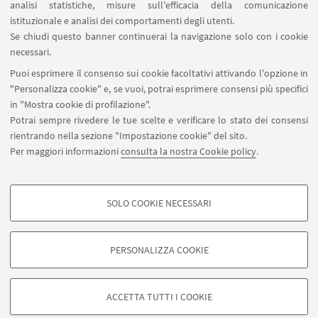
analisi statistiche, misure sull'efficacia della comunicazione
SEGUI IL DIPARTIMENTO SU:
istituzionale e analisi dei comportamenti degli utenti.
Se chiudi questo banner continuerai la navigazione solo con i cookie
necessari.
SEGUI UNIBO SU:
Puoi esprimere il consenso sui cookie facoltativi attivando l'opzione in
"Personalizza cookie" e, se vuoi, potrai esprimere consensi più specifici
in "Mostra cookie di profilazione".
Potrai sempre rivedere le tue scelte e verificare lo stato dei consensi
rientrando nella sezione "Impostazione cookie" del sito.
APP:
Per maggiori informazioni
consulta la nostra Cookie policy
.
SOLO COOKIE NECESSARI
COOKIE DI PROFILAZIONE - FACOLTATIVI
©Copyright 2026 - ALMA MATER STUDIORUM - Università di
Si tratta di cookie utilizzati per analizzare le caratteristiche della navigazione
Bologna - Via Zamboni, 33 - 40126 Bologna - PI: 01131710376 - CF:
PERSONALIZZA COOKIE
degli utenti, creare profili in base al loro comportamento sul sito, per analisi
80007010376
di marketing.
Privacy
Note legali
Informazioni sul sito e accessibilità
Mostra cookie di profilazione
Impostazioni Cookie
ACCETTA TUTTI I COOKIE
Google/Youtube Video