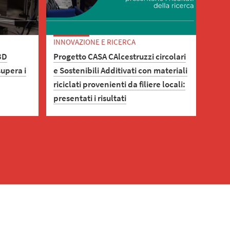
INNOVAZIONE E RICERCA
3D
Progetto CASA CAlcestruzzi circolari
supera i
e Sostenibili Additivati con materiali
riciclati provenienti da filiere locali:
presentati i risultati
il TRL 4:
i
Il Prof. Claudio Mazzotti e la
n
ricercatrice Francesca Ferretti hanno
tture
presentato i risultati della ricerca in
oni
un evento pubblico presso la sede
dell’Ordine degli Ingegneri di Bologna