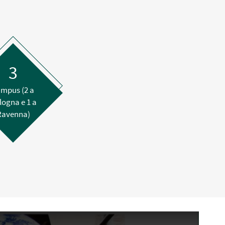
3
mpus (2 a
logna e 1 a
Ravenna)