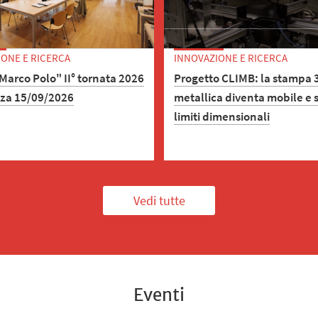
ONE E RICERCA
INNOVAZIONE E RICERCA
arco Polo" II° tornata 2026
Progetto CLIMB: la stampa 
nza 15/09/2026
metallica diventa mobile e 
limiti dimensionali
amma Marco Polo è
to all’erogazione di incentivi
Il prototipo CM3DP raggiunge 
tà, con lo scopo di
un sistema robotico capace d
re la ricerca svolta
arrampicarsi sugli elementi i
Vedi tutte
o da giovani ricercatori
costruzione e realizzare stru
ersità di Bologna.
metalliche di grandi dimensi
mediante tecnologia WAAM.
Eventi