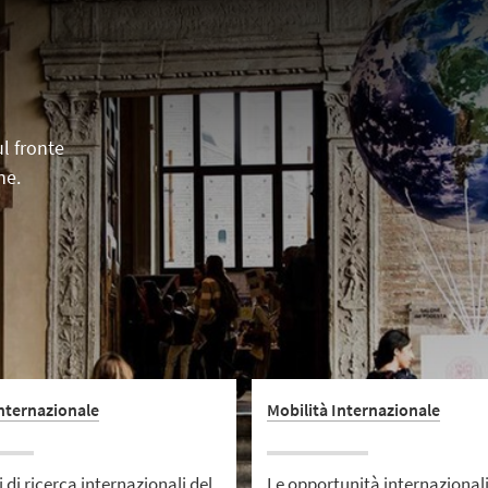
ul fronte
ne.
Internazionale
Mobilità Internazionale
i di ricerca internazionali del
Le opportunità internazionali