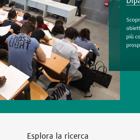
Dip
Scopr
obiett
più co
prosp
Esplora la ricerca