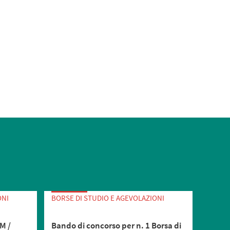
ONI
BORSE DI STUDIO E AGEVOLAZIONI
BORSE 
M /
Bando di concorso per n. 1 Borsa di
Bando 