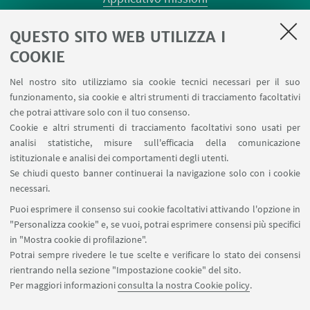
Planner aule Risorgimento
QUESTO SITO WEB UTILIZZA I
Planner aule Terracini
Reagentario
COOKIE
Prenotazione auto di Ateneo
Nel nostro sito utilizziamo sia cookie tecnici necessari per il suo
Forms per sottomissione eventi/notizie
funzionamento, sia cookie e altri strumenti di tracciamento facoltativi
Carta dei servizi
che potrai attivare solo con il tuo consenso.
Cookie e altri strumenti di tracciamento facoltativi sono usati per
analisi statistiche, misure sull'efficacia della comunicazione
SEGUI IL DIPARTIMENTO SU:
istituzionale e analisi dei comportamenti degli utenti.
Se chiudi questo banner continuerai la navigazione solo con i cookie
necessari.
SEGUI UNIBO SU:
Puoi esprimere il consenso sui cookie facoltativi attivando l'opzione in
"Personalizza cookie" e, se vuoi, potrai esprimere consensi più specifici
in "Mostra cookie di profilazione".
Potrai sempre rivedere le tue scelte e verificare lo stato dei consensi
rientrando nella sezione "Impostazione cookie" del sito.
APP:
Per maggiori informazioni
consulta la nostra Cookie policy
.