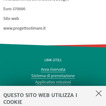
Euro 370000
Sito web
www.progettostimare.it
LINK UTILI
Area riservata
Sistema di prenotazione
Applicativo missioni
Planner aule Risorgimento
QUESTO SITO WEB UTILIZZA I
Planner aule Terracini
Reagentario
COOKIE