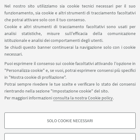
Prenotazione auto di Ateneo
Nel nostro sito utilizziamo sia cookie tecnici necessari per il suo
Forms per sottomissione eventi/notizie
funzionamento, sia cookie e altri strumenti di tracciamento facoltativi
Carta dei servizi
che potrai attivare solo con il tuo consenso.
Cookie e altri strumenti di tracciamento facoltativi sono usati per
analisi statistiche, misure sull'efficacia della comunicazione
SEGUI IL DIPARTIMENTO SU:
istituzionale e analisi dei comportamenti degli utenti.
Se chiudi questo banner continuerai la navigazione solo con i cookie
necessari.
SEGUI UNIBO SU:
Puoi esprimere il consenso sui cookie facoltativi attivando l'opzione in
"Personalizza cookie" e, se vuoi, potrai esprimere consensi più specifici
in "Mostra cookie di profilazione".
Potrai sempre rivedere le tue scelte e verificare lo stato dei consensi
rientrando nella sezione "Impostazione cookie" del sito.
APP:
Per maggiori informazioni
consulta la nostra Cookie policy
.
SOLO COOKIE NECESSARI
COOKIE DI PROFILAZIONE - FACOLTATIVI
©Copyright 2026 - ALMA MATER STUDIORUM - Università di
Si tratta di cookie utilizzati per analizzare le caratteristiche della navigazione