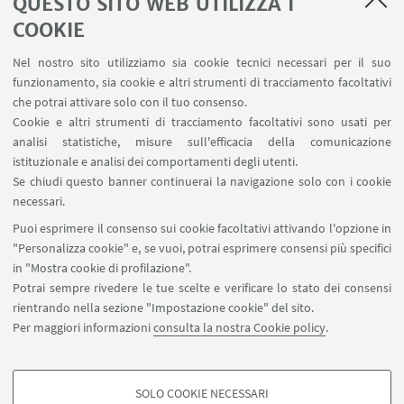
QUESTO SITO WEB UTILIZZA I
Planner aule Terracini
Reagentario
COOKIE
Prenotazione auto di Ateneo
Nel nostro sito utilizziamo sia cookie tecnici necessari per il suo
Forms per sottomissione eventi/notizie
funzionamento, sia cookie e altri strumenti di tracciamento facoltativi
Carta dei servizi
che potrai attivare solo con il tuo consenso.
Cookie e altri strumenti di tracciamento facoltativi sono usati per
analisi statistiche, misure sull'efficacia della comunicazione
SEGUI IL DIPARTIMENTO SU:
istituzionale e analisi dei comportamenti degli utenti.
Se chiudi questo banner continuerai la navigazione solo con i cookie
necessari.
SEGUI UNIBO SU:
Puoi esprimere il consenso sui cookie facoltativi attivando l'opzione in
"Personalizza cookie" e, se vuoi, potrai esprimere consensi più specifici
in "Mostra cookie di profilazione".
Potrai sempre rivedere le tue scelte e verificare lo stato dei consensi
rientrando nella sezione "Impostazione cookie" del sito.
APP:
Per maggiori informazioni
consulta la nostra Cookie policy
.
SOLO COOKIE NECESSARI