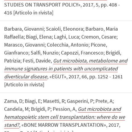
STUDIES ON TRANSPORT POLICY», 2017, 5, pp. 408 -
416 [Articolo in rivista]
Barbara, Giovanni; Scaioli, Eleonora; Barbaro, Maria
Raffaella; Biagi, Elena; Laghi, Luca; Cremon, Cesare;
Marasco, Giovanni; Colecchia, Antonio; Picone,
Gianfranco; Salfi, Nunzio; Capozzi, Francesco; Brigidi,
Patrizia; Festi, Davide,
Gut microbiota, metabolome and
immune signatures in patients with uncomplicated
diverticular disease
, «EGUT», 2017, 66, pp. 1252 - 1261
[Articolo in rivista]
Zama, D; Biagi, E; Masetti, R; Gasperini, P; Prete, A;
Candela, M; Brigidi, P; Pession, A,
Gut microbiota and
hematopoietic stem cell transplantation: where do we
stand?
, «BONE MARROW TRANSPLANTATION», 2017,