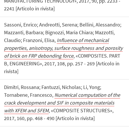
MANUFACTURING TECHNOLOGY», 2017, 90, pp. 2233 -
2241 [Articolo in rivista]
Sassoni, Enrico; Andreotti, Serena; Bellini, Alessandro;
Mazzanti, Barbara; Bignozzi, Maria Chiara; Mazzotti,
Claudio; Franzoni, Elisa,
Influence of mechanical
properties, anisotropy, surface roughness and porosity
of brick on FRP debonding force
, «COMPOSITES. PART
B, ENGINEERING», 2017, 108, pp. 257 - 269 [Articolo in
rivista]
Dimitri, Rossana; Fantuzzi, Nicholas; Li, Yong;
Tornabene, Francesco,
Numerical computation of the
crack development and SIF in composite materials
with XFEM and SFEM
, «COMPOSITE STRUCTURES»,
2017, 160, pp. 468 - 490 [Articolo in rivista]