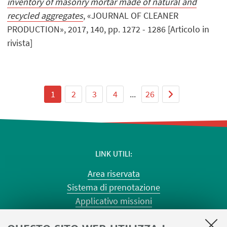
inventory of masonry mortar made of natural and
recycled aggregates
, «JOURNAL OF CLEANER
PRODUCTION», 2017, 140, pp. 1272 - 1286 [Articolo in
rivista]
1
2
3
4
...
26
LINK UTILI
Area riservata
Sistema di prenotazione
Applicativo missioni
Planner aule Risorgimento