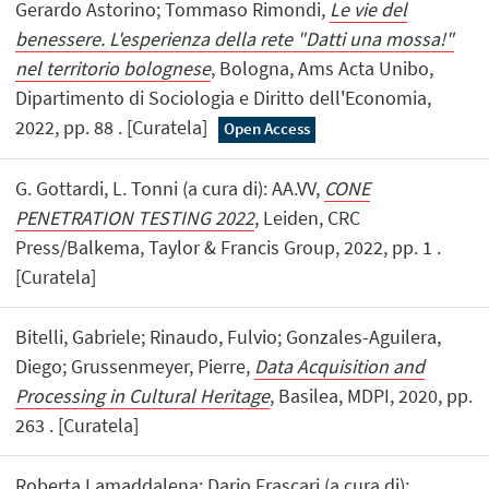
Gerardo Astorino; Tommaso Rimondi,
Le vie del
benessere. L'esperienza della rete "Datti una mossa!"
nel territorio bolognese
, Bologna, Ams Acta Unibo,
Dipartimento di Sociologia e Diritto dell'Economia,
2022, pp. 88 . [Curatela]
Open Access
G. Gottardi, L. Tonni (a cura di): AA.VV,
CONE
PENETRATION TESTING 2022
, Leiden, CRC
Press/Balkema, Taylor & Francis Group, 2022, pp. 1 .
[Curatela]
Bitelli, Gabriele; Rinaudo, Fulvio; Gonzales-Aguilera,
Diego; Grussenmeyer, Pierre,
Data Acquisition and
Processing in Cultural Heritage
, Basilea, MDPI, 2020, pp.
263 . [Curatela]
Roberta Lamaddalena; Dario Frascari (a cura di):