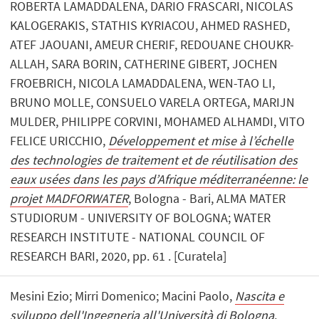
ROBERTA LAMADDALENA, DARIO FRASCARI, NICOLAS
KALOGERAKIS, STATHIS KYRIACOU, AHMED RASHED,
ATEF JAOUANI, AMEUR CHERIF, REDOUANE CHOUKR-
ALLAH, SARA BORIN, CATHERINE GIBERT, JOCHEN
FROEBRICH, NICOLA LAMADDALENA, WEN-TAO LI,
BRUNO MOLLE, CONSUELO VARELA ORTEGA, MARIJN
MULDER, PHILIPPE CORVINI, MOHAMED ALHAMDI, VITO
FELICE URICCHIO,
Développement et mise à l’échelle
des technologies de traitement et de réutilisation des
eaux usées dans les pays d’Afrique méditerranéenne: le
projet MADFORWATER
, Bologna - Bari, ALMA MATER
STUDIORUM - UNIVERSITY OF BOLOGNA; WATER
RESEARCH INSTITUTE - NATIONAL COUNCIL OF
RESEARCH BARI, 2020, pp. 61 . [Curatela]
Mesini Ezio; Mirri Domenico; Macini Paolo,
Nascita e
sviluppo dell'Ingegneria all'Università di Bologna
,