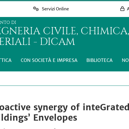
Servizi Online
A
ENTO DI
GNERIA CIVILE, CHIMICA,
RIALI - DICAM
TTICA
CON SOCIETÀ E IMPRESA
BIBLIOTECA
NO
ctive synergy of inteGrated 
ldings’ Envelopes