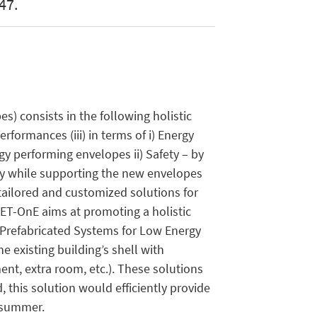
47.
s) consists in the following holistic
ormances (iii) in terms of i) Energy
gy performing envelopes ii) Safety – by
ety while supporting the new envelopes
g tailored and customized solutions for
-GET-OnE aims at promoting a holistic
 Prefabricated Systems for Low Energy
 existing building’s shell with
nt, extra room, etc.). These solutions
 this solution would efficiently provide
g summer.