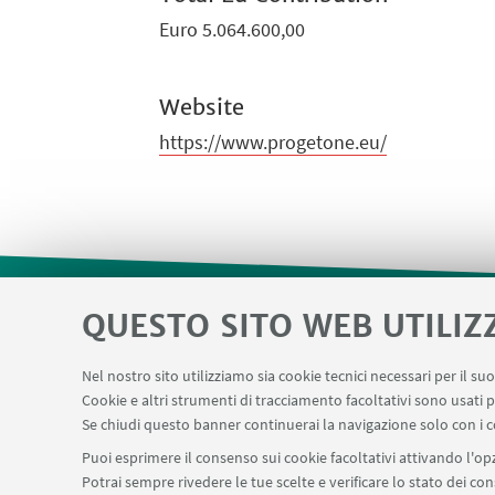
Euro 5.064.600,00
Website
https://www.progetone.eu/
QUESTO SITO WEB UTILIZ
Area riservata
Sistema di prenotazio
LINK UTILI
Nel nostro sito utilizziamo sia cookie tecnici necessari per il s
Prenotazione auto di Ateneo
Forms per sott
Cookie e altri strumenti di tracciamento facoltativi sono usati p
Se chiudi questo banner continuerai la navigazione solo con i c
Puoi esprimere il consenso sui cookie facoltativi attivando l'opz
Potrai sempre rivedere le tue scelte e verificare lo stato dei c
SEGUI IL DIPARTIMENTO SU: