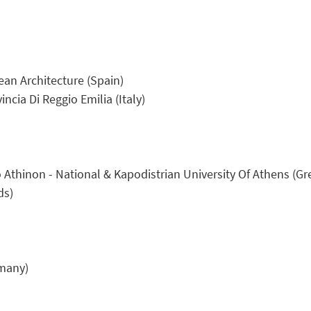
an Architecture (Spain)
cia Di Reggio Emilia (Italy)
 Athinon - National & Kapodistrian University Of Athens (Gr
ds)
many)