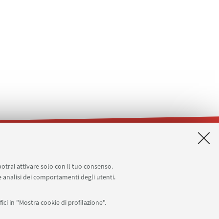
Planner aule Terracini
Reagentario
potrai attivare solo con il tuo consenso.
 e analisi dei comportamenti degli utenti.
ici in "Mostra cookie di profilazione".
APP: