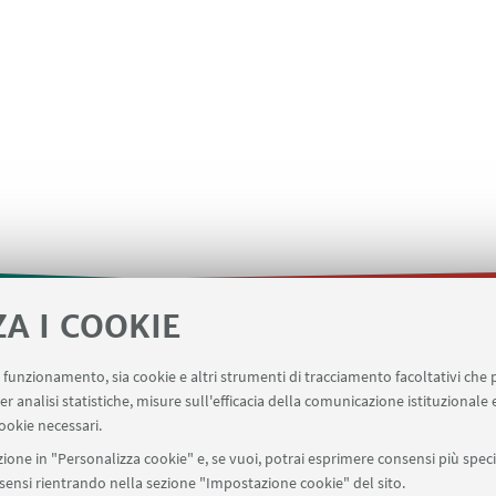
ZA I COOKIE
ne
Applicativo missioni
Planner aule Risorgimento
uo funzionamento, sia cookie e altri strumenti di tracciamento facoltativi che 
omissione eventi/notizie
Carta dei servizi
er analisi statistiche, misure sull'efficacia della comunicazione istituzionale
ookie necessari.
ione in "Personalizza cookie" e, se vuoi, potrai esprimere consensi più specif
onsensi rientrando nella sezione "Impostazione cookie" del sito.
SEGUI UNIBO SU: