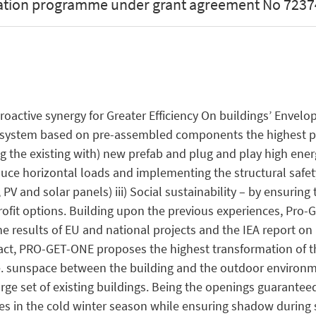
vation programme under grant agreement No 7237
active synergy for Greater Efficiency On buildings’ Envelope
 system based on pre-assembled components the highest perf
g the existing with) new prefab and plug and play high ener
educe horizontal loads and implementing the structural saf
 PV and solar panels) iii) Social sustainability – by ensurin
etrofit options. Building upon the previous experiences, Pro
 results of EU and national projects and the IEA report on
fact, PRO-GET-ONE proposes the highest transformation of the
.e. sunspace between the building and the outdoor environme
ge set of existing buildings. Being the openings guaranteed,
ses in the cold winter season while ensuring shadow durin