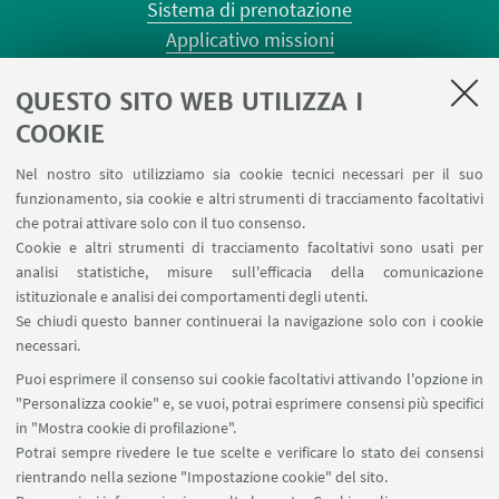
Sistema di prenotazione
Applicativo missioni
Planner aule Risorgimento
QUESTO SITO WEB UTILIZZA I
Planner aule Terracini
Reagentario
COOKIE
Prenotazione auto di Ateneo
Nel nostro sito utilizziamo sia cookie tecnici necessari per il suo
Forms per sottomissione eventi/notizie
funzionamento, sia cookie e altri strumenti di tracciamento facoltativi
Carta dei servizi
che potrai attivare solo con il tuo consenso.
Cookie e altri strumenti di tracciamento facoltativi sono usati per
analisi statistiche, misure sull'efficacia della comunicazione
SEGUI IL DIPARTIMENTO SU:
istituzionale e analisi dei comportamenti degli utenti.
Se chiudi questo banner continuerai la navigazione solo con i cookie
necessari.
SEGUI UNIBO SU:
Puoi esprimere il consenso sui cookie facoltativi attivando l'opzione in
"Personalizza cookie" e, se vuoi, potrai esprimere consensi più specifici
in "Mostra cookie di profilazione".
Potrai sempre rivedere le tue scelte e verificare lo stato dei consensi
rientrando nella sezione "Impostazione cookie" del sito.
APP: