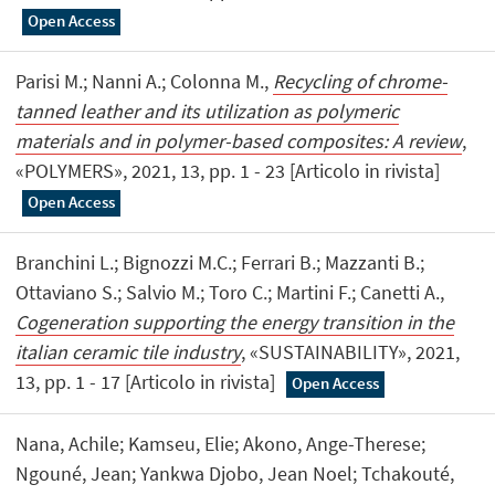
Open Access
Parisi M.; Nanni A.; Colonna M.,
Recycling of chrome-
tanned leather and its utilization as polymeric
materials and in polymer-based composites: A review
,
«POLYMERS», 2021, 13, pp. 1 - 23 [Articolo in rivista]
Open Access
Branchini L.; Bignozzi M.C.; Ferrari B.; Mazzanti B.;
Ottaviano S.; Salvio M.; Toro C.; Martini F.; Canetti A.,
Cogeneration supporting the energy transition in the
italian ceramic tile industry
, «SUSTAINABILITY», 2021,
13, pp. 1 - 17 [Articolo in rivista]
Open Access
Nana, Achile; Kamseu, Elie; Akono, Ange-Therese;
Ngouné, Jean; Yankwa Djobo, Jean Noel; Tchakouté,