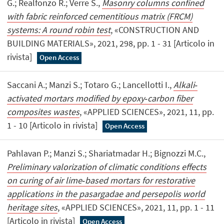
G.; Realfonzo R.; Verre S.,
Masonry columns confined
with fabric reinforced cementitious matrix (FRCM)
systems: A round robin test
, «CONSTRUCTION AND
BUILDING MATERIALS», 2021, 298, pp. 1 - 31 [Articolo in
rivista]
Open Access
Saccani A.; Manzi S.; Totaro G.; Lancellotti I.,
Alkali‐
activated mortars modified by epoxy‐carbon fiber
composites wastes
, «APPLIED SCIENCES», 2021, 11, pp.
1 - 10 [Articolo in rivista]
Open Access
Pahlavan P.; Manzi S.; Shariatmadar H.; Bignozzi M.C.,
Preliminary valorization of climatic conditions effects
on curing of air lime‐based mortars for restorative
applications in the pasargadae and persepolis world
heritage sites
, «APPLIED SCIENCES», 2021, 11, pp. 1 - 11
[Articolo in rivista]
Open Access