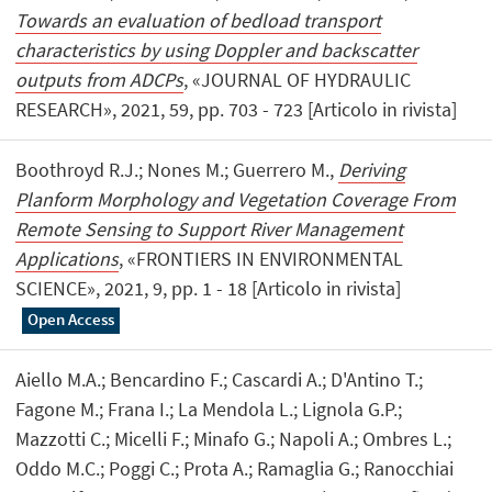
Towards an evaluation of bedload transport
characteristics by using Doppler and backscatter
outputs from ADCPs
, «JOURNAL OF HYDRAULIC
RESEARCH», 2021, 59, pp. 703 - 723 [Articolo in rivista]
Boothroyd R.J.; Nones M.; Guerrero M.,
Deriving
Planform Morphology and Vegetation Coverage From
Remote Sensing to Support River Management
Applications
, «FRONTIERS IN ENVIRONMENTAL
SCIENCE», 2021, 9, pp. 1 - 18 [Articolo in rivista]
Open Access
Aiello M.A.; Bencardino F.; Cascardi A.; D'Antino T.;
Fagone M.; Frana I.; La Mendola L.; Lignola G.P.;
Mazzotti C.; Micelli F.; Minafo G.; Napoli A.; Ombres L.;
Oddo M.C.; Poggi C.; Prota A.; Ramaglia G.; Ranocchiai