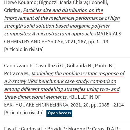
Hervé Kouamo; Bignozzi, Maria Chiara; Leonelli,
Cristina,
Particles size and distribution on the
improvement of the mechanical performance of high
strength solid solution based inorganic polymer
composites: A microstructural approach
, «MATERIALS
CHEMISTRY AND PHYSICS», 2021, 267, pp. 1 - 13
[Articolo in rivista]
Cannizzaro F.; Castellazzi G.; Grillanda N.; Panto B.;
Petracca M.,
Modelling the nonlinear static response of
a 2-storey URM benchmark case study: comparison
among different modelling strategies using two- and
three-dimensional elements
, «BULLETIN OF
EARTHQUAKE ENGINEERING», 2021, 20, pp. 2085 - 2114
[Articolo in rivista]
Open Access
Fava F.; Gardossi L.; Brigidi P.; Morone P.; Carosi D.A.R.;