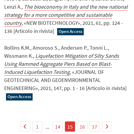
Lenzi A.,
The bioeconomy in Italy and the new national
strategy for a more competitive and sustainable
country
, «NEW BIOTECHNOLOGY», 2021, 61, pp. 124 -
136 [Articolo in rivista]
Open Access
Rollins K.M., Amoroso S., Andersen P., Tonni L.,
Wissmann K.,
Liquefaction Mitigation of Silty Sands
Using Rammed Aggregate Piers Based on Blast-
Induced Liquefaction Testing
, «JOURNAL OF
GEOTECHNICAL AND GEOENVIRONMENTAL
ENGINEERING», 2021, 147, pp. 1 - 16 [Articolo in rivista]
Open Access
1
...
14
15
16
17