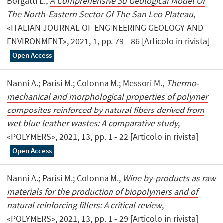
Borgatti L.,
A Comprehensive 3d Geological Model Of
The North-Eastern Sector Of The San Leo Plateau
,
«ITALIAN JOURNAL OF ENGINEERING GEOLOGY AND
ENVIRONMENT», 2021, 1, pp. 79 - 86 [Articolo in rivista]
Open Access
Nanni A.; Parisi M.; Colonna M.; Messori M.,
Thermo‐
mechanical and morphological properties of polymer
composites reinforced by natural fibers derived from
wet blue leather wastes: A comparative study
,
«POLYMERS», 2021, 13, pp. 1 - 22 [Articolo in rivista]
Open Access
Nanni A.; Parisi M.; Colonna M.,
Wine by-products as raw
materials for the production of biopolymers and of
natural reinforcing fillers: A critical review
,
«POLYMERS», 2021, 13, pp. 1 - 29 [Articolo in rivista]