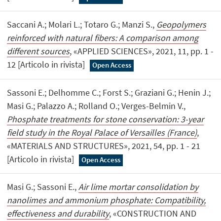
Saccani A.; Molari L.; Totaro G.; Manzi S.,
Geopolymers
reinforced with natural fibers: A comparison among
different sources
, «APPLIED SCIENCES», 2021, 11, pp. 1 -
12 [Articolo in rivista]
Open Access
Sassoni E.; Delhomme C.; Forst S.; Graziani G.; Henin J.;
Masi G.; Palazzo A.; Rolland O.; Verges-Belmin V.,
Phosphate treatments for stone conservation: 3-year
field study in the Royal Palace of Versailles (France)
,
«MATERIALS AND STRUCTURES», 2021, 54, pp. 1 - 21
[Articolo in rivista]
Open Access
Masi G.; Sassoni E.,
Air lime mortar consolidation by
nanolimes and ammonium phosphate: Compatibility,
effectiveness and durability
, «CONSTRUCTION AND