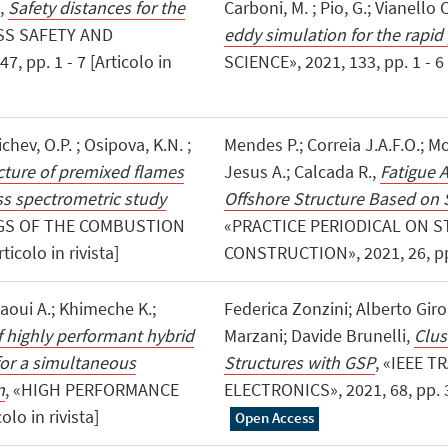
.,
Safety distances for the
Carboni, M. ; Pio, G.; Vianello 
SS SAFETY AND
eddy simulation for the rapid
pp. 1 - 7 [Articolo in
SCIENCE», 2021, 133, pp. 1 - 6 [
chev, O.P. ; Osipova, K.N. ;
Mendes P.; Correia J.A.F.O.; Mo
cture of premixed flames
Jesus A.; Calcada R.,
Fatigue 
s spectrometric study
Offshore Structure Based on 
NGS OF THE COMBUSTION
«PRACTICE PERIODICAL ON 
icolo in rivista]
CONSTRUCTION», 2021, 26, pp. 1
gaoui A.; Khimeche K.;
Federica Zonzini; Alberto Gir
 highly performant hybrid
Marzani; Davide Brunelli,
Clus
for a simultaneous
Structures with GSP
, «IEEE 
n
, «HIGH PERFORMANCE
ELECTRONICS», 2021, 68, pp. 34
lo in rivista]
Open Access