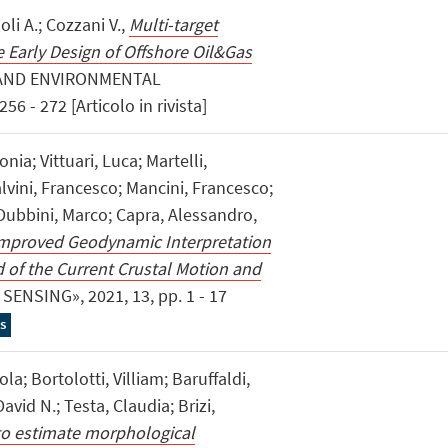
noli A.; Cozzani V.,
Multi-target
e Early Design of Offshore Oil&Gas
 AND ENVIRONMENTAL
6 - 272 [Articolo in rivista]
ia; Vittuari, Luca; Martelli,
lvini, Francesco; Mancini, Francesco;
; Dubbini, Marco; Capra, Alessandro,
n Improved Geodynamic Interpretation
d of the Current Crustal Motion and
SENSING», 2021, 13, pp. 1 - 17
s
la; Bortolotti, Villiam; Baruffaldi,
vid N.; Testa, Claudia; Brizi,
to estimate morphological