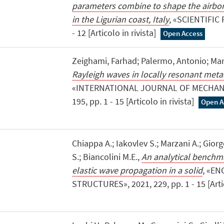
parameters combine to shape the airbo
in the Ligurian coast, Italy
, «SCIENTIFIC 
- 12 [Articolo in rivista]
Open Access
Zeighami, Farhad; Palermo, Antonio; Mar
Rayleigh waves in locally resonant meta
«INTERNATIONAL JOURNAL OF MECHANI
195, pp. 1 - 15 [Articolo in rivista]
Open A
Chiappa A.; Iakovlev S.; Marzani A.; Giorge
S.; Biancolini M.E.,
An analytical benchma
elastic wave propagation in a solid
, «EN
STRUCTURES», 2021, 229, pp. 1 - 15 [Artic