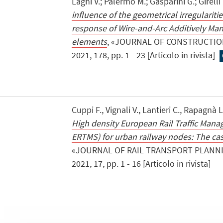
Laghi V.; Palermo M.; Gasparini G.; Girelli
influence of the geometrical irregulariti
response of Wire-and-Arc Additively Ma
elements
, «JOURNAL OF CONSTRUCTIO
2021, 178, pp. 1 - 23 [Articolo in rivista]
Cuppi F., Vignali V., Lantieri C., Rapagnà 
High density European Rail Traffic Man
ERTMS) for urban railway nodes: The ca
«JOURNAL OF RAIL TRANSPORT PLANN
2021, 17, pp. 1 - 16 [Articolo in rivista]