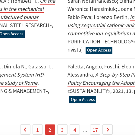
 V.A.; Trombetti T.,
On the
Sarah Notarfrancesco; Elena M
es in the mechanical
Weronica Harasimiuk; Joana 
nufactured planar
Fabio Fava; Lorenzo Bertin,
Im
NAL STEEL RESEARCH»,
using sequential cationic-ani
competitive ion-equilibrium 
Open Access
PURIFICATION TECHNOLOGY», 20
rivista]
Open Access
L., Dimola N., Galasso T.,
Paletta, Angelo; Foschi, Eleo
agement System (HD-
Alessandra,
A Step-by-Step P
se study of Rome
,
Policy Encouraging the Adopt
ING & MANAGEMENT»,
«SUSTAINABILITY», 2021, 13, pp.
Open Access
1
2
3
4
...
17