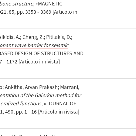
 bone structure
, «MAGNETIC
, 85, pp. 3353 - 3369 [Articolo in
kidis, A.; Cheng, Z.; Pitilakis, D.;
nant wave barrier for seismic
 BASED DESIGN OF STRUCTURES AND
- 1172 [Articolo in rivista]
o; Ankitha, Arvan Prakash; Marzani,
ntation of the Galerkin method for
eralized functions
, «JOURNAL OF
0, pp. 1 - 16 [Articolo in rivista]