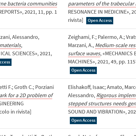
rne bacteria communities
parameters of the trabecular
REPORTS», 2021, 11, pp. 1
RESONANCE IN MEDICINE», 2021
rivista]
Open Access
zani, Alessandro,
Zeighami, F.; Palermo, A.; Vratsi
materials
,
Marzani, A.,
Medium-scale reso
CAL SCIENCES», 2021,
surface waves
, «MECHANICS
MACHINES», 2021, 49, pp. 1157 
ccess
Open Access
tti F.; Groth C.; Porziani
Elishakoff, Isaac; Amato, Marc
rk for a 2D problem of
Alessandro,
Rigorous impleme
GINEERING
stepped structures needs gen
olo in rivista]
SOUND AND VIBRATION», 2021, 49
Open Access