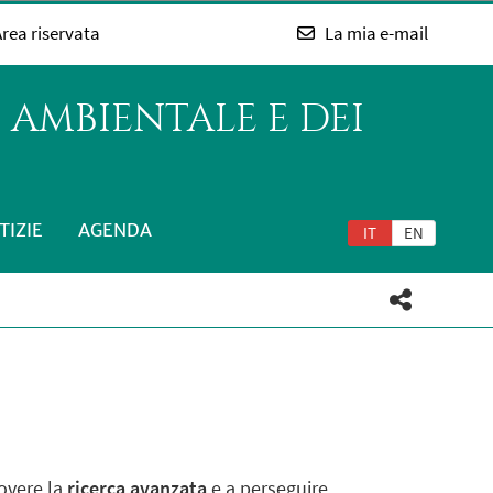
rea riservata
La mia e-mail
 AMBIENTALE E DEI
TIZIE
AGENDA
IT
EN
uovere la
ricerca avanzata
e a perseguire