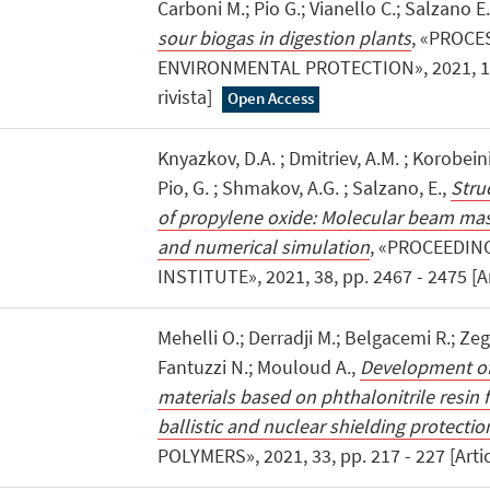
Carboni M.; Pio G.; Vianello C.; Salzano E
sour biogas in digestion plants
, «PROCE
ENVIRONMENTAL PROTECTION», 2021, 147, 
rivista]
Open Access
Knyazkov, D.A. ; Dmitriev, A.M. ; Korobeini
Pio, G. ; Shmakov, A.G. ; Salzano, E.,
Stru
of propylene oxide: Molecular beam mas
and numerical simulation
, «PROCEEDI
INSTITUTE», 2021, 38, pp. 2467 - 2475 [Art
Mehelli O.; Derradji M.; Belgacemi R.; Ze
Fantuzzi N.; Mouloud A.,
Development of
materials based on phthalonitrile resin 
ballistic and nuclear shielding protectio
POLYMERS», 2021, 33, pp. 217 - 227 [Artico