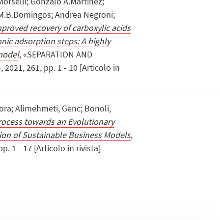
orselli; Gonzalo A.Martinez;
M.B.Domingos; Andrea Negroni;
proved recovery of carboxylic acids
onic adsorption steps: A highly
model
, «SEPARATION AND
21, 261, pp. 1 - 10 [Articolo in
nora; Alimehmeti, Genc; Bonoli,
rocess towards an Evolutionary
ion of Sustainable Business Models
,
 1 - 17 [Articolo in rivista]