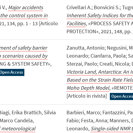
 V.,
Major accidents
Crivellari A.; Bonvicini S.; Tug
the control system in
Inherent Safety Indices for th
, 134, pp. 1 - 13 [Articolo
Facilities
, «PROCESS SAFETY
PROTECTION», 2021, 148, pp. 25
ent of safety barrier
Zanutta, Antonio; Negusini, Mon
o scenarios caused by
Leonardo; Cianfarra, Paola; Sa
ING & SYSTEM SAFETY»,
Sterzai, Paolo; Creati, Nicola
Victoria Land, Antarctica: A
Open Access
Based on the Strain Rate Fiel
Moho Depth Model
, «REMOTE 
[Articolo in rivista]
Open Acces
agi, Erika Brattich, Silvia
Barbieri, Marco; Fantazzini, Pao
 Marco Candela,
Fabio; Festa, Anna; Manners, Da
d meteorological
Leonardo,
Single‐sided NMR 