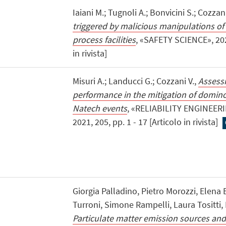
Iaiani M.; Tugnoli A.; Bonvicini S.; Cozzani
triggered by malicious manipulations of 
process facilities
, «SAFETY SCIENCE», 2021
in rivista]
Misuri A.; Landucci G.; Cozzani V.,
Assessm
performance in the mitigation of domin
Natech events
, «RELIABILITY ENGINEER
2021, 205, pp. 1 - 17 [Articolo in rivista]
Giorgia Palladino, Pietro Morozzi, Elena Bi
Turroni, Simone Rampelli, Laura Tositti,
Particulate matter emission sources an