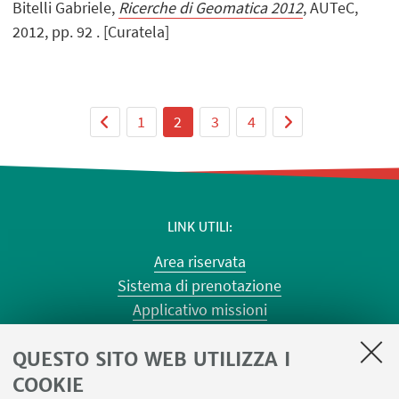
Bitelli Gabriele,
Ricerche di Geomatica 2012
, AUTeC,
2012, pp. 92 . [Curatela]
1
2
3
4
LINK UTILI
Area riservata
Sistema di prenotazione
Applicativo missioni
Planner aule Risorgimento
QUESTO SITO WEB UTILIZZA I
Planner aule Terracini
Reagentario
COOKIE