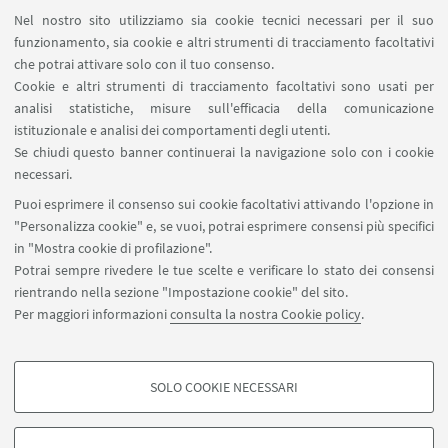
Prenotazione auto di Ateneo
Nel nostro sito utilizziamo sia cookie tecnici necessari per il suo
Forms per sottomissione eventi/notizie
funzionamento, sia cookie e altri strumenti di tracciamento facoltativi
Carta dei servizi
che potrai attivare solo con il tuo consenso.
Cookie e altri strumenti di tracciamento facoltativi sono usati per
analisi statistiche, misure sull'efficacia della comunicazione
SEGUI IL DIPARTIMENTO SU:
istituzionale e analisi dei comportamenti degli utenti.
Se chiudi questo banner continuerai la navigazione solo con i cookie
necessari.
SEGUI UNIBO SU:
Puoi esprimere il consenso sui cookie facoltativi attivando l'opzione in
"Personalizza cookie" e, se vuoi, potrai esprimere consensi più specifici
in "Mostra cookie di profilazione".
Potrai sempre rivedere le tue scelte e verificare lo stato dei consensi
rientrando nella sezione "Impostazione cookie" del sito.
APP:
Per maggiori informazioni
consulta la nostra Cookie policy
.
SOLO COOKIE NECESSARI
COOKIE DI PROFILAZIONE - FACOLTATIVI
©Copyright 2026 - ALMA MATER STUDIORUM - Università di
Si tratta di cookie utilizzati per analizzare le caratteristiche della navigazione