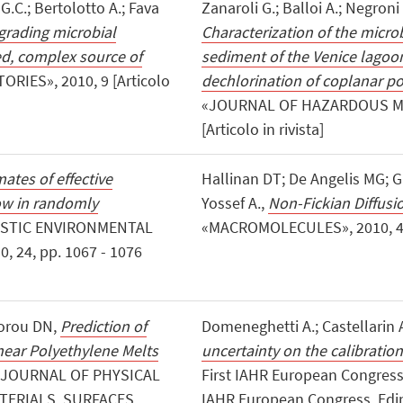
G.C.; Bertolotto A.; Fava
Zanaroli G.; Balloi A.; Negroni 
egrading microbial
Characterization of the micr
ed, complex source of
sediment of the Venice lagoon
ORIES», 2010, 9 [Articolo
dechlorination of coplanar po
«JOURNAL OF HAZARDOUS MATE
[Articolo in rivista]
mates of effective
Hallinan DT; De Angelis MG; Gi
ow in randomly
Yossef A.,
Non-Fickian Diffusi
ASTIC ENVIRONMENTAL
«MACROMOLECULES», 2010, 43, p
 24, pp. 1067 - 1076
dorou DN,
Prediction of
Domeneghetti A.; Castellarin A
inear Polyethylene Melts
uncertainty on the calibratio
 «JOURNAL OF PHYSICAL
First IAHR European Congress, s.
TERIALS, SURFACES,
IAHR European Congress, Edi