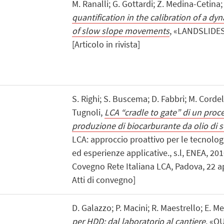
M. Ranalli; G. Gottardi; Z. Medina-Cetina
quantification in the calibration of a dy
of slow slope movements
, «LANDSLIDES»
[Articolo in rivista]
S. Righi; S. Buscema; D. Fabbri; M. Cordell
Tugnoli,
LCA “cradle to gate” di un proce
produzione di biocarburante da olio di s
LCA: approccio proattivo per le tecnolog
ed esperienze applicative., s.l, ENEA, 2010
Covegno Rete Italiana LCA, Padova, 22 ap
Atti di convegno]
D. Galazzo; P. Macini; R. Maestrello; E. Me
per HDD: dal laboratorio al cantiere
, «Q