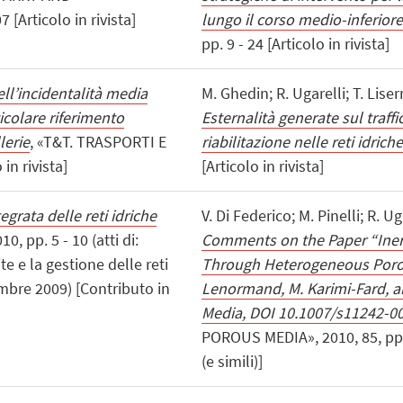
[Articolo in rivista]
lungo il corso medio-inferior
pp. 9 - 24 [Articolo in rivista]
ell’incidentalità media
M. Ghedin; R. Ugarelli; T. Liser
icolare riferimento
Esternalità generate sul traffi
lerie
, «T&T. TRASPORTI E
riabilitazione nelle reti idriche
in rivista]
[Articolo in rivista]
egrata delle reti idriche
V. Di Federico; M. Pinelli; R. Ug
0, pp. 5 - 10 (atti di:
Comments on the Paper “Inert
e e la gestione delle reti
Through Heterogeneous Porou
embre 2009) [Contributo in
Lenormand, M. Karimi-Fard, a
Media, DOI 10.1007/s11242-00
POROUS MEDIA», 2010, 85, pp. 
(e simili)]