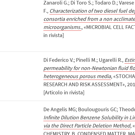
Zanaroli G.; Di Toro S.; Todaro D.; Varese 
F.,
Characterization of two diesel fuel d
consortia enriched from a non acclimat
microorganisms.
, «MICROBIAL CELL FACT
in rivista]
Di Federico V.; Pinelli M.; Ugarelli R.,
Esti
permeability for non-Newtonian fluid fl
heterogeneous porous media
, «STOCH
RESEARCH AND RISK ASSESSMENT», 2010,
[Articolo in rivista]
De Angelis MG; Boulougouris GC; Theo
Infinite Dilution Benzene Solubility in L
via the Direct Particle Deletion Method
,
CHEMISTRY. B, CONDENSED MATTER, MA