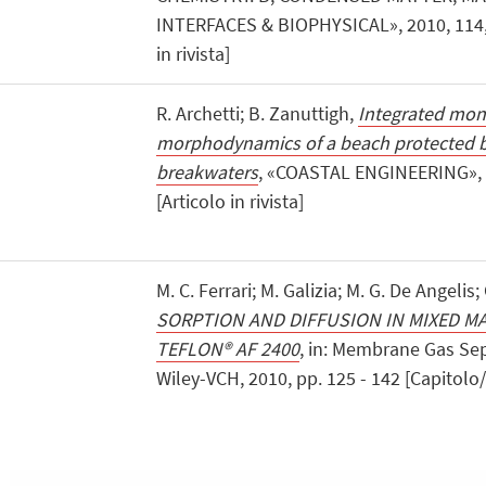
INTERFACES & BIOPHYSICAL», 2010, 114, 
in rivista]
R. Archetti; B. Zanuttigh,
Integrated moni
morphodynamics of a beach protected b
breakwaters
, «COASTAL ENGINEERING», 2
[Articolo in rivista]
M. C. Ferrari; M. Galizia; M. G. De Angelis; 
SORPTION AND DIFFUSION IN MIXED M
TEFLON® AF 2400
, in: Membrane Gas Se
Wiley-VCH, 2010, pp. 125 - 142 [Capitolo/