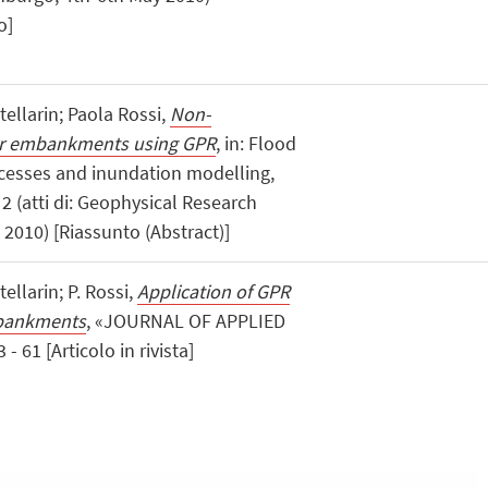
o]
stellarin; Paola Rossi,
Non-
ver embankments using GPR
, in: Flood
esses and inundation modelling,
 2 (atti di: Geophysical Research
 2010) [Riassunto (Abstract)]
stellarin; P. Rossi,
Application of GPR
mbankments
, «JOURNAL OF APPLIED
 61 [Articolo in rivista]