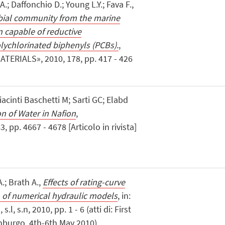
A.; Daffonchio D.; Young L.Y.; Fava F.,
obial community from the marine
 capable of reductive
lychlorinated biphenyls (PCBs).
,
RIALS», 2010, 178, pp. 417 - 426
acinti Baschetti M; Sarti GC; Elabd
on of Water in Nafion
,
p. 4667 - 4678 [Articolo in rivista]
.; Brath A.,
Effects of rating-curve
n of numerical hydraulic models
, in:
l, s.n, 2010, pp. 1 - 6 (atti di: First
nburgo, 4th-6th May 2010)