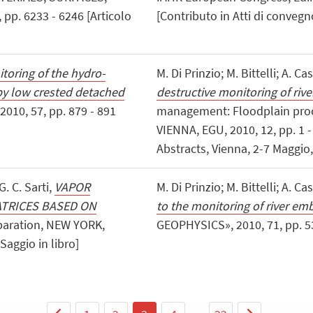
pp. 6233 - 6246 [Articolo
[Contributo in Atti di convegn
toring of the hydro-
M. Di Prinzio; M. Bittelli; A. Ca
y low crested detached
destructive monitoring of ri
010, 57, pp. 879 - 891
management: Floodplain proc
VIENNA, EGU, 2010, 12, pp. 1 -
Abstracts, Vienna, 2-7 Maggio,
G. C. Sarti,
VAPOR
M. Di Prinzio; M. Bittelli; A. Ca
ATRICES BASED ON
to the monitoring of river e
paration, NEW YORK,
GEOPHYSICS», 2010, 71, pp. 53 -
Saggio in libro]