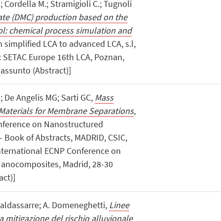
; Cordella M.; Stramigioli C.; Tugnoli
te (DMC) production based on the
l: chemical process simulation and
om simplified LCA to advanced LCA, s.l,
 di: SETAC Europe 16th LCA, Poznan,
iassunto (Abstract)]
M; De Angelis MG; Sarti GC,
Mass
Materials for Membrane Separations
,
onference on Nanostructured
 Book of Abstracts, MADRID, CSIC,
h International ECNP Conference on
anocomposites, Madrid, 28-30
act)]
i Baldassarre; A. Domeneghetti,
Linee
la mitigazione del rischio alluvionale