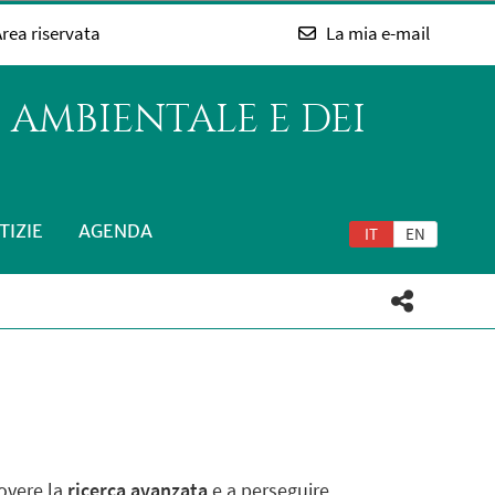
rea riservata
La mia e-mail
 AMBIENTALE E DEI
TIZIE
AGENDA
IT
EN
uovere la
ricerca avanzata
e a perseguire