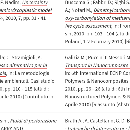
; F. Nadim,
Uncertainty
Buscema S.; Fabbri D.; Righi S.
namic viscoplastic model
A.; Notari M.,
Dimethylcarbona
, 2010, 7, pp. 31 - 41
oxy-carbonylation of methano
life cycle assessment
, in: Fr
s.n, 2010, pp. 103 - 104 (atti
Poland, 1-2 February 2010) [R
a; C. Stramigioli; A.
Galizia M.; Puccini I; Messori 
sso alternativo per la
Transport in Nanocomposite 
oia
, in: La metodologia
in: 6th International ECNP C
ie ambientali. Casi studio
Polymers & Nanocomposites -
, pp. 110 - 115 (atti di:
2010, pp. 26 - 26 (atti di: 6t
rile 2010) [Contributo in
Nanostructured Polymers & N
Aprile 2010) [Riassunto (Abstr
sini,
Fluidi di perforazione
Brath A.; A. Castellarin; G. D
UARRY AND
strategiche di intervento per 