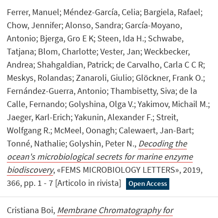
Ferrer, Manuel; Méndez-García, Celia; Bargiela, Rafael;
Chow, Jennifer; Alonso, Sandra; García-Moyano,
Antonio; Bjerga, Gro E K; Steen, Ida H.; Schwabe,
Tatjana; Blom, Charlotte; Vester, Jan; Weckbecker,
Andrea; Shahgaldian, Patrick; de Carvalho, Carla C C R;
Meskys, Rolandas; Zanaroli, Giulio; Glöckner, Frank O.;
Fernández-Guerra, Antonio; Thambisetty, Siva; de la
Calle, Fernando; Golyshina, Olga V.; Yakimov, Michail M.;
Jaeger, Karl-Erich; Yakunin, Alexander F.; Streit,
Wolfgang R.; McMeel, Oonagh; Calewaert, Jan-Bart;
Tonné, Nathalie; Golyshin, Peter N.,
Decoding the
ocean's microbiological secrets for marine enzyme
biodiscovery
, «FEMS MICROBIOLOGY LETTERS», 2019,
366, pp. 1 - 7 [Articolo in rivista]
Open Access
Cristiana Boi,
Membrane Chromatography for