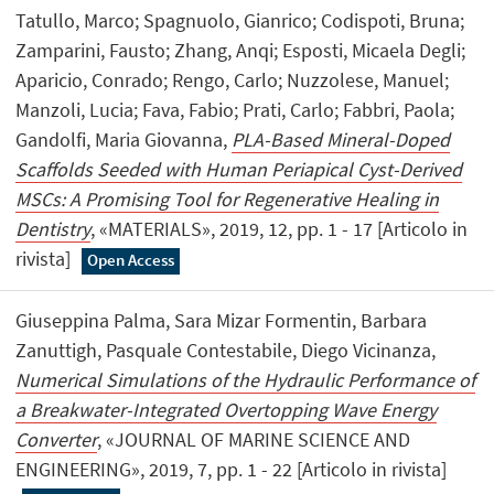
Tatullo, Marco; Spagnuolo, Gianrico; Codispoti, Bruna;
Zamparini, Fausto; Zhang, Anqi; Esposti, Micaela Degli;
Aparicio, Conrado; Rengo, Carlo; Nuzzolese, Manuel;
Manzoli, Lucia; Fava, Fabio; Prati, Carlo; Fabbri, Paola;
Gandolfi, Maria Giovanna,
PLA-Based Mineral-Doped
Scaffolds Seeded with Human Periapical Cyst-Derived
MSCs: A Promising Tool for Regenerative Healing in
Dentistry
, «MATERIALS», 2019, 12, pp. 1 - 17 [Articolo in
rivista]
Open Access
Giuseppina Palma, Sara Mizar Formentin, Barbara
Zanuttigh, Pasquale Contestabile, Diego Vicinanza,
Numerical Simulations of the Hydraulic Performance of
a Breakwater-Integrated Overtopping Wave Energy
Converter
, «JOURNAL OF MARINE SCIENCE AND
ENGINEERING», 2019, 7, pp. 1 - 22 [Articolo in rivista]