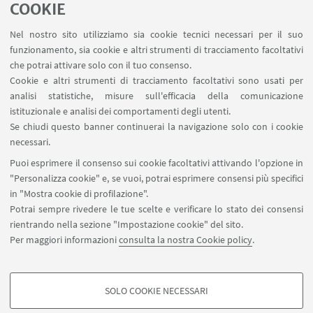
Reagentario
COOKIE
Prenotazione auto di Ateneo
Nel nostro sito utilizziamo sia cookie tecnici necessari per il suo
Forms per sottomissione eventi/notizie
funzionamento, sia cookie e altri strumenti di tracciamento facoltativi
Carta dei servizi
che potrai attivare solo con il tuo consenso.
Cookie e altri strumenti di tracciamento facoltativi sono usati per
analisi statistiche, misure sull'efficacia della comunicazione
SEGUI IL DIPARTIMENTO SU:
istituzionale e analisi dei comportamenti degli utenti.
Se chiudi questo banner continuerai la navigazione solo con i cookie
necessari.
SEGUI UNIBO SU:
Puoi esprimere il consenso sui cookie facoltativi attivando l'opzione in
"Personalizza cookie" e, se vuoi, potrai esprimere consensi più specifici
in "Mostra cookie di profilazione".
Potrai sempre rivedere le tue scelte e verificare lo stato dei consensi
rientrando nella sezione "Impostazione cookie" del sito.
APP:
Per maggiori informazioni
consulta la nostra Cookie policy
.
SOLO COOKIE NECESSARI
COOKIE DI PROFILAZIONE - FACOLTATIVI