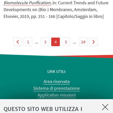
Biomolecule Purification
, in: Current Trends and Future
Developments on (Bio-) Membranes, Amsterdam,
Elsevier, 2019, pp. 151 - 166 [Capitolo/Saggio in libro]
1
...
3
4
5
...
24
LINK UTILI
Area riservata
Sistema di prenotazione
Applicativo missioni
Planner aule Risorgimento
QUESTO SITO WEB UTILIZZA I
Planner aule Terracini