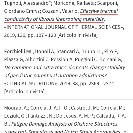
Tugnoli, Alessandro*; Moricone, Raffaela; Scarponi,
Giordano Emrys; Cozzani, Valerio,
Effective thermal
conductivity of fibrous fireproofing materials
,
«INTERNATIONAL JOURNAL OF THERMAL SCIENCES»,
2019, 136, pp. 107 - 120 [Articolo in rivista]
Forchielli ML, Bonoli A, Stancari A, Bruno LL, Piro F,
Piazza G, Albertini C, Pession A, Puggioli C, Bersani G,
Do carnitine and extra trace elements change stability
of paediatric parenteral nutrition admixtures?
,
«CLINICAL NUTRITION», 2019, 38, pp. 2369 - 2374
[Articolo in rivista]
Mourao, A.; Correia, J. A. F. O.; Castro, J. M.; Correia, M.;
Leziuk, G.; Fantuzzi, N.; De Jesus, A. M. P.; Calcada, R. A.
B.,
Fatigue Damage Analysis of Offshore Structures
using Hot-Spot stress and Notch Strain Approaches
, in: