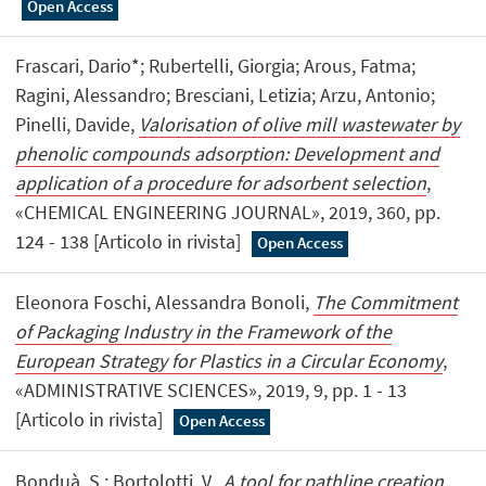
Open Access
Frascari, Dario*; Rubertelli, Giorgia; Arous, Fatma;
Ragini, Alessandro; Bresciani, Letizia; Arzu, Antonio;
Pinelli, Davide,
Valorisation of olive mill wastewater by
phenolic compounds adsorption: Development and
application of a procedure for adsorbent selection
,
«CHEMICAL ENGINEERING JOURNAL», 2019, 360, pp.
124 - 138 [Articolo in rivista]
Open Access
Eleonora Foschi, Alessandra Bonoli,
The Commitment
of Packaging Industry in the Framework of the
European Strategy for Plastics in a Circular Economy
,
«ADMINISTRATIVE SCIENCES», 2019, 9, pp. 1 - 13
[Articolo in rivista]
Open Access
Bonduà, S.; Bortolotti, V.,
A tool for pathline creation