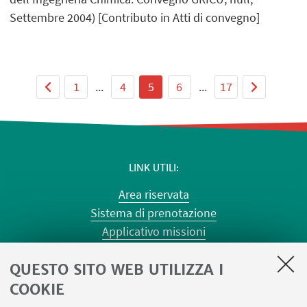
Settembre 2004) [Contributo in Atti di convegno]
1
...
4
5
6
...
17
LINK UTILI
Area riservata
Sistema di prenotazione
Applicativo missioni
Planner aule Risorgimento
QUESTO SITO WEB UTILIZZA I
Planner aule Terracini
Reagentario
COOKIE
Prenotazione auto di Ateneo