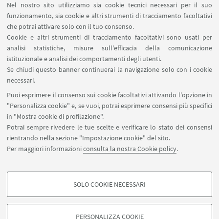
Nel nostro sito utilizziamo sia cookie tecnici necessari per il suo
Forms per sottomissione eventi/notizie
funzionamento, sia cookie e altri strumenti di tracciamento facoltativi
Carta dei servizi
che potrai attivare solo con il tuo consenso.
Cookie e altri strumenti di tracciamento facoltativi sono usati per
analisi statistiche, misure sull'efficacia della comunicazione
SEGUI IL DIPARTIMENTO SU:
istituzionale e analisi dei comportamenti degli utenti.
Se chiudi questo banner continuerai la navigazione solo con i cookie
necessari.
SEGUI UNIBO SU:
Puoi esprimere il consenso sui cookie facoltativi attivando l'opzione in
"Personalizza cookie" e, se vuoi, potrai esprimere consensi più specifici
in "Mostra cookie di profilazione".
Potrai sempre rivedere le tue scelte e verificare lo stato dei consensi
rientrando nella sezione "Impostazione cookie" del sito.
APP:
Per maggiori informazioni
consulta la nostra Cookie policy
.
SOLO COOKIE NECESSARI
COOKIE DI PROFILAZIONE - FACOLTATIVI
©Copyright 2026 - ALMA MATER STUDIORUM - Università di
Si tratta di cookie utilizzati per analizzare le caratteristiche della navigazione
Bologna - Via Zamboni, 33 - 40126 Bologna - PI: 01131710376 - CF:
PERSONALIZZA COOKIE