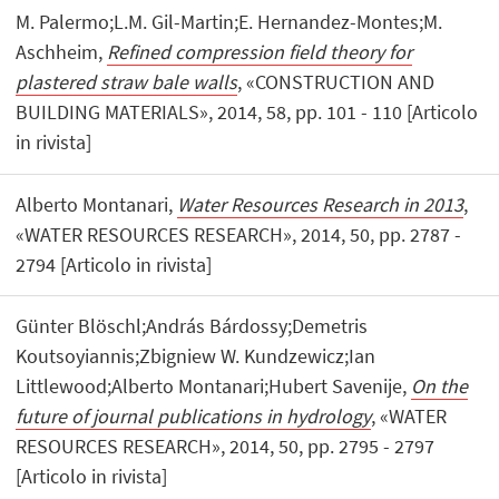
M. Palermo;L.M. Gil-Martin;E. Hernandez-Montes;M.
Aschheim,
Refined compression field theory for
plastered straw bale walls
, «CONSTRUCTION AND
BUILDING MATERIALS», 2014, 58, pp. 101 - 110 [Articolo
in rivista]
Alberto Montanari,
Water Resources Research in 2013
,
«WATER RESOURCES RESEARCH», 2014, 50, pp. 2787 -
2794 [Articolo in rivista]
Günter Blöschl;András Bárdossy;Demetris
Koutsoyiannis;Zbigniew W. Kundzewicz;Ian
Littlewood;Alberto Montanari;Hubert Savenije,
On the
future of journal publications in hydrology
, «WATER
RESOURCES RESEARCH», 2014, 50, pp. 2795 - 2797
[Articolo in rivista]