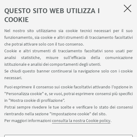
Planner aule Risorgimento
QUESTO SITO WEB UTILIZZA I
Planner aule Terracini
Reagentario
COOKIE
Prenotazione auto di Ateneo
Nel nostro sito utilizziamo sia cookie tecnici necessari per il suo
Forms per sottomissione eventi/notizie
funzionamento, sia cookie e altri strumenti di tracciamento facoltativi
Carta dei servizi
che potrai attivare solo con il tuo consenso.
Cookie e altri strumenti di tracciamento facoltativi sono usati per
analisi statistiche, misure sull'efficacia della comunicazione
SEGUI IL DIPARTIMENTO SU:
istituzionale e analisi dei comportamenti degli utenti.
Se chiudi questo banner continuerai la navigazione solo con i cookie
necessari.
SEGUI UNIBO SU:
Puoi esprimere il consenso sui cookie facoltativi attivando l'opzione in
"Personalizza cookie" e, se vuoi, potrai esprimere consensi più specifici
in "Mostra cookie di profilazione".
Potrai sempre rivedere le tue scelte e verificare lo stato dei consensi
rientrando nella sezione "Impostazione cookie" del sito.
APP:
Per maggiori informazioni
consulta la nostra Cookie policy
.