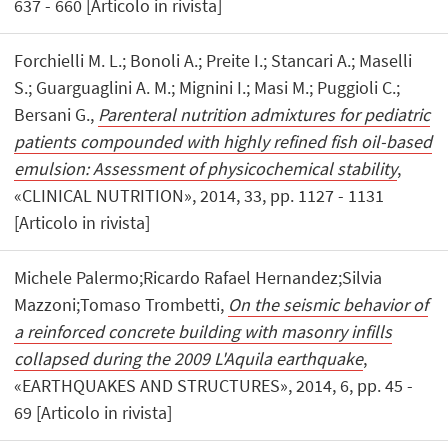
637 - 660 [Articolo in rivista]
Forchielli M. L.; Bonoli A.; Preite I.; Stancari A.; Maselli
S.; Guarguaglini A. M.; Mignini I.; Masi M.; Puggioli C.;
Bersani G.,
Parenteral nutrition admixtures for pediatric
patients compounded with highly refined fish oil-based
emulsion: Assessment of physicochemical stability
,
«CLINICAL NUTRITION», 2014, 33, pp. 1127 - 1131
[Articolo in rivista]
Michele Palermo;Ricardo Rafael Hernandez;Silvia
Mazzoni;Tomaso Trombetti,
On the seismic behavior of
a reinforced concrete building with masonry infills
collapsed during the 2009 L'Aquila earthquake
,
«EARTHQUAKES AND STRUCTURES», 2014, 6, pp. 45 -
69 [Articolo in rivista]