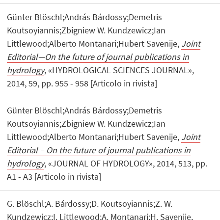
Günter Blöschl;András Bárdossy;Demetris
Koutsoyiannis;Zbigniew W. Kundzewicz;Ian
Littlewood;Alberto Montanari;Hubert Savenije,
Joint
Editorial—On the future of journal publications in
hydrology
, «HYDROLOGICAL SCIENCES JOURNAL»,
2014, 59, pp. 955 - 958 [Articolo in rivista]
Günter Blöschl;András Bárdossy;Demetris
Koutsoyiannis;Zbigniew W. Kundzewicz;Ian
Littlewood;Alberto Montanari;Hubert Savenije,
Joint
Editorial – On the future of journal publications in
hydrology
, «JOURNAL OF HYDROLOGY», 2014, 513, pp.
A1 - A3 [Articolo in rivista]
G. Blöschl;A. Bárdossy;D. Koutsoyiannis;Z. W.
Kundzewicz;I. Littlewood;A. Montanari;H. Savenije,