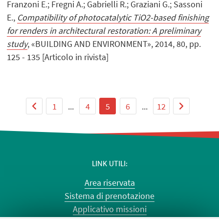
Franzoni E.; Fregni A.; Gabrielli R.; Graziani G.; Sassoni
E.,
Compatibility of photocatalytic TiO2-based finishing
for renders in architectural restoration: A preliminary
study
, «BUILDING AND ENVIRONMENT», 2014, 80, pp.
125 - 135 [Articolo in rivista]
1
...
4
5
6
...
12
LINK UTILI
Area riservata
Sistema di prenotazione
Applicativo missioni