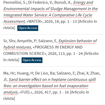
Pennellini, S.; Di Federico, V.; Bonoli, A.,
Energy and
Environmental Impacts of Sludge Management in the
Integrated Water Service: A Comparative Life Cycle
Assessment
, «WATER», 2026, 18, pp. 1 - 13 [Articolo in
rivista]
Open Access
Sr, Shs; Amyotte, P; Salzano, E,
Explosion behavior of
hybrid mixtures
, «PROGRESS IN ENERGY AND
COMBUSTION SCIENCE», 2026, 113, pp. 1 - 24 [Articolo
in rivista]
Open Access
Ma, Hc; Huang, H; De Liso, Ba; Salzano, E; Zhai, X; Zhao,
Jl,
Sand barrier effect on n-heptane continuous spill
fires: an investigation based on fuel evaporation
analysis
, «FUEL», 2026, 417, pp. 1 - 16 [Articolo in
rivista]