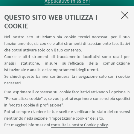
Applicativo missioni
Planner aule Risorgimento
QUESTO SITO WEB UTILIZZA I
Planner aule Terracini
Reagentario
COOKIE
Prenotazione auto di Ateneo
Nel nostro sito utilizziamo sia cookie tecnici necessari per il suo
Forms per sottomissione eventi/notizie
funzionamento, sia cookie e altri strumenti di tracciamento facoltativi
Carta dei servizi
che potrai attivare solo con il tuo consenso.
Cookie e altri strumenti di tracciamento facoltativi sono usati per
analisi statistiche, misure sull'efficacia della comunicazione
SEGUI IL DIPARTIMENTO SU:
istituzionale e analisi dei comportamenti degli utenti.
Se chiudi questo banner continuerai la navigazione solo con i cookie
necessari.
SEGUI UNIBO SU:
Puoi esprimere il consenso sui cookie facoltativi attivando l'opzione in
"Personalizza cookie" e, se vuoi, potrai esprimere consensi più specifici
in "Mostra cookie di profilazione".
Potrai sempre rivedere le tue scelte e verificare lo stato dei consensi
rientrando nella sezione "Impostazione cookie" del sito.
APP:
Per maggiori informazioni
consulta la nostra Cookie policy
.