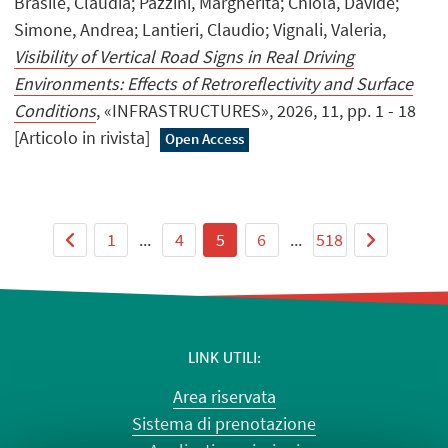
Brasile, Claudia; Pazzini, Margherita; Chiola, Davide;
Simone, Andrea; Lantieri, Claudio; Vignali, Valeria,
Visibility of Vertical Road Signs in Real Driving
Environments: Effects of Retroreflectivity and Surface
Conditions
, «INFRASTRUCTURES», 2026, 11, pp. 1 - 18
[Articolo in rivista]
Open Access
1
...
4
5
6
...
518
LINK UTILI
Area riservata
Sistema di prenotazione