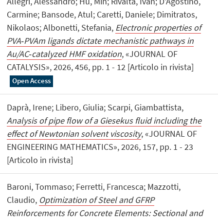
Allegri, Alessandro; Hu, Min; Rivalta, Ivan; D'Agostino,
Carmine; Bansode, Atul; Caretti, Daniele; Dimitratos,
Nikolaos; Albonetti, Stefania,
Electronic properties of
PVA‑PVAm ligands dictate mechanistic pathways in
Au/AC‑catalyzed HMF oxidation
, «JOURNAL OF
CATALYSIS», 2026, 456, pp. 1 - 12 [Articolo in rivista]
Open Access
Daprà, Irene; Libero, Giulia; Scarpi, Giambattista,
Analysis of pipe flow of a Giesekus fluid including the
effect of Newtonian solvent viscosity
, «JOURNAL OF
ENGINEERING MATHEMATICS», 2026, 157, pp. 1 - 23
[Articolo in rivista]
Baroni, Tommaso; Ferretti, Francesca; Mazzotti,
Claudio,
Optimization of Steel and GFRP
Reinforcements for Concrete Elements: Sectional and