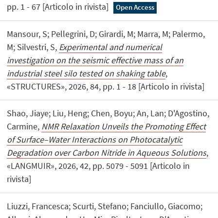
pp. 1 - 67 [Articolo in rivista]
Open Access
Mansour, S; Pellegrini, D; Girardi, M; Marra, M; Palermo,
M; Silvestri, S,
Experimental and numerical
investigation on the seismic effective mass of an
industrial steel silo tested on shaking table
,
«STRUCTURES», 2026, 84, pp. 1 - 18 [Articolo in rivista]
Shao, Jiaye; Liu, Heng; Chen, Boyu; An, Lan; D'Agostino,
Carmine,
NMR Relaxation Unveils the Promoting Effect
of Surface–Water Interactions on Photocatalytic
Degradation over Carbon Nitride in Aqueous Solutions
,
«LANGMUIR», 2026, 42, pp. 5079 - 5091 [Articolo in
rivista]
Liuzzi, Francesca; Scurti, Stefano; Fanciullo, Giacomo;