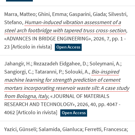
Marra, Matteo; Ghini, Emma; Gasparini, Giada; Silvestri,
Stefano,
Human-induced vibration assessment of a
steel arch footbridge with tapered truss cross-section
,
«ADVANCES IN BRIDGE ENGINEERING», 2026, 7, pp. 1 -
23 [Articolo in rivista]
Open Access
Jahangir, H.; Rezazadeh Eidgahee, D.; Soleymani, A.;
Sangiorgi, C.; Tataranni, P.; Solouki, A.,
Bio-inspired
machine learning for strength prediction of cement
mortars incorporating reservoir waste silt: A case study
from Bologna, Italy
, «JOURNAL OF MATERIALS
RESEARCH AND TECHNOLOGY», 2026, 40, pp. 4047 -
4062 [Articolo in rivista]
Open Access
Yazici, Günseli; Salamida, Gianluca; Ferretti, Francesca;