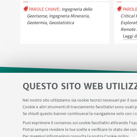
PAROLE CHIAVE:
Ingegneria delle
PAROLE
Georisorse, Ingegneria Mineraria,
Critical
Geotermia, Geostatistica
Explorat
Remote S
Leggi d
QUESTO SITO WEB UTILIZ
Area riservata
Sistema di prenotazio
LINK UTILI
Nel nostro sito utilizziamo sia cookie tecnici necessari per il s
Prenotazione auto di Ateneo
Forms per sott
Cookie e altri strumenti di tracciamento facoltativi sono usati p
Se chiudi questo banner continuerai la navigazione solo con i c
Puoi esprimere il consenso sui cookie facoltativi attivando l'opz
Potrai sempre rivedere le tue scelte e verificare lo stato dei c
SEGUI IL DIPARTIMENTO SU:
Per maggiori informazioni
consulta la nostra Cookie policy
.