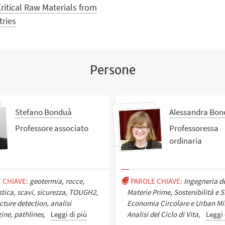
ritical Raw Materials from
tries
Persone
Stefano Bonduà
Alessandra Bono
Professore associato
Professoressa
ordinaria
 CHIAVE:
geotermia, rocce,
PAROLE CHIAVE:
Ingegneria de
stica, scavi, sicurezza, TOUGH2,
Materie Prime, Sostenibilità e 
cture detection, analisi
Economia Circolare e Urban Mi
ne, pathlines,
Leggi di più
Analisi del Ciclo di Vita,
Leggi 