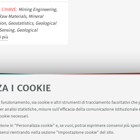
 CHIAVE:
Mining Engineering,
 Raw Materials, Mineral
ion, Geostatistics, Geological
ensing, Geological
i più
ZA I COOKIE
ne
Applicativo missioni
Planner aule Risorgimento
uo funzionamento, sia cookie e altri strumenti di tracciamento facoltativi che 
omissione eventi/notizie
Carta dei servizi
er analisi statistiche, misure sull'efficacia della comunicazione istituzionale
ookie necessari.
ione in "Personalizza cookie" e, se vuoi, potrai esprimere consensi più specif
onsensi rientrando nella sezione "Impostazione cookie" del sito.
SEGUI UNIBO SU: