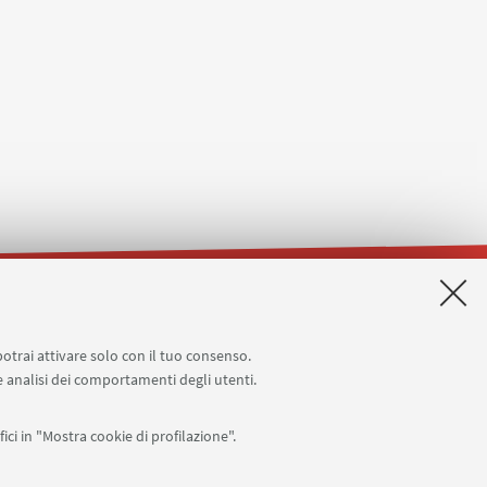
Planner aule Terracini
Reagentario
potrai attivare solo con il tuo consenso.
 e analisi dei comportamenti degli utenti.
ici in "Mostra cookie di profilazione".
APP: